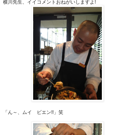
横川先生、イイコメントおねがいしますよ
!
「ん～、ムイ ビエン
」笑
!!