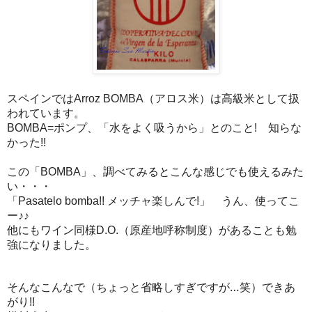
スペインでは
（アロス米）は高級米として扱
Arroz BOMBA
われています。
ポンプ、「水をよく吸うから」とのこと
知らな
BOMBA=
!
かった
!!
この「
」、調べてみるとこんな感じでも使えるみた
BOMBA
い・・・
「
メッチャ楽しんで
」 うん、使ってこ
Pasatelo bomba!!
!
ー♪♪
他にもワイン同様
（原産地呼称制度）があることも勉
D.O.
強になりました。
そんなこんなで（ちょっと省略しすぎですが…笑）できあ
がり
!!