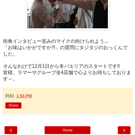
街角インタビュー並みのマイクの向けられよう…
「お味はいかがですか
」の質問にタジタジのおっくんで
?!
した。
そんなわけで
月
日から冬パエリアのスタートです
12
1
!!
皆様、ラマーサグループ全
店舗で心よりお待ちしておりま
4
す～。
時刻:
1:56 PM
Share
‹
›
Home