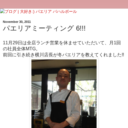
November 30, 2011
パエリアミーティング 6!!!
月
日は全店ランチ営業を休ませていただいて、月
回
11
29
1
の社員全体
。
MTG
前回に引き続き横川店長が冬パエリアを教えてくれました
!!