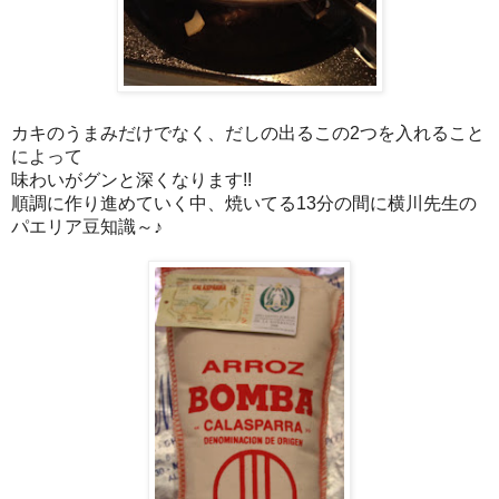
カキのうまみだけでなく、だしの出るこの
つを入れること
2
によって
味わいがグンと深くなります
!!
順調に作り進めていく中、焼いてる
分の間に横川先生の
13
パエリア豆知識～♪